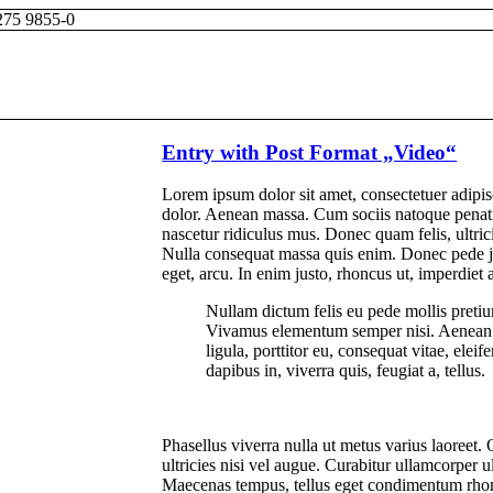
7275 9855-0
Entry with Post Format „Video“
Lorem ipsum dolor sit amet, consectetuer adipi
dolor. Aenean massa. Cum sociis natoque penati
nascetur ridiculus mus. Donec quam felis, ultric
Nulla consequat massa quis enim. Donec pede just
eget, arcu. In enim justo, rhoncus ut, imperdiet a
Nullam dictum felis eu pede mollis pretiu
Vivamus elementum semper nisi. Aenean v
ligula, porttitor eu, consequat vitae, ele
dapibus in, viverra quis, feugiat a, tellus.
Phasellus viverra nulla ut metus varius laoreet
ultricies nisi vel augue. Curabitur ullamcorper u
Maecenas tempus, tellus eget condimentum rhon