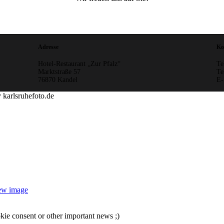
Adresse
Ko
Hotel-Restaurant „Zur Pfalz“
Te
Marktstraße 57
Te
76870 Kandel
E-
 karlsruhefoto.de
iew image
ookie consent or other important news ;)