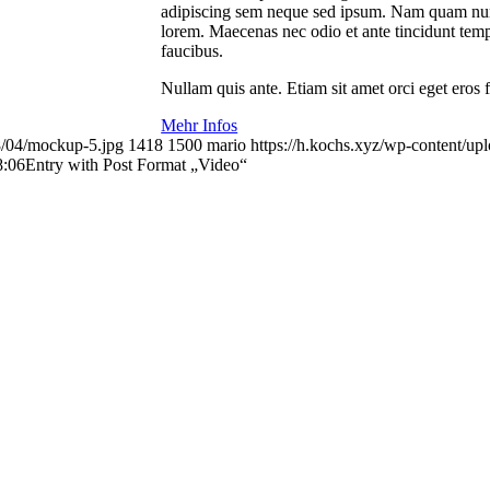
adipiscing sem neque sed ipsum. Nam quam nunc, 
lorem. Maecenas nec odio et ante tincidunt temp
faucibus.
Nullam quis ante. Etiam sit amet orci eget eros 
Mehr Infos
8/04/mockup-5.jpg
1418
1500
mario
https://h.kochs.xyz/wp-content/
8:06
Entry with Post Format „Video“