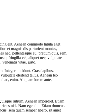
scing elit. Aenean commodo ligula eget
bus et magnis dis parturient montes,
ies nec, pellentesque eu, pretium quis, sem.
o, fringilla vel, aliquet nec, vulputate
, venenatis vitae, justo.
m. Integer tincidunt. Cras dapibus.
ulputate eleifend tellus. Aenean leo
ifend ac, enim. Aliquam lorem ante,
. Quisque rutrum. Aenean imperdiet. Etiam
ltricies nisi. Nam eget dui. Etiam rhoncus.
cus, sem quam semper libero, sit amet