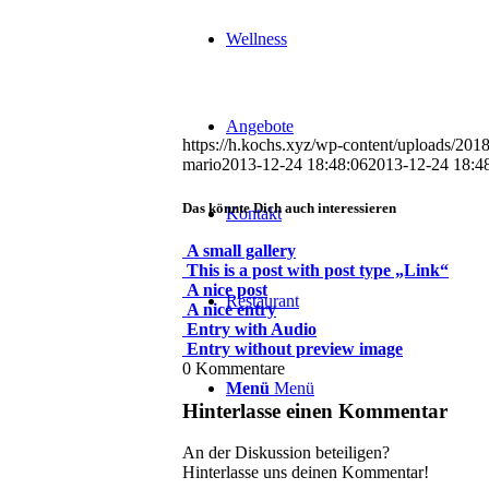
Wellness
Angebote
https://h.kochs.xyz/wp-content/uploads/201
mario
2013-12-24 18:48:06
2013-12-24 18:4
Das könnte Dich auch interessieren
Kontakt
A small gallery
This is a post with post type „Link“
A nice post
Restaurant
A nice entry
Entry with Audio
Entry without preview image
0
Kommentare
Menü
Menü
Hinterlasse einen Kommentar
An der Diskussion beteiligen?
Hinterlasse uns deinen Kommentar!