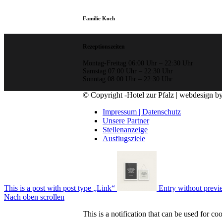
Familie Koch
Rezeptionszeiten
Montag-Freitag 06:00 Uhr – 22:30 Uhr
Samstag 07:00 Uhr – 22:30 Uhr
Sonntag 08:00 Uhr – 22:30 Uhr
© Copyright -Hotel zur Pfalz | webdesign by
Impressum | Datenschutz
Unsere Partner
Stellenanzeige
Ausflugsziele
This is a post with post type „Link“
Entry without prev
Nach oben scrollen
This is a notification that can be used for c