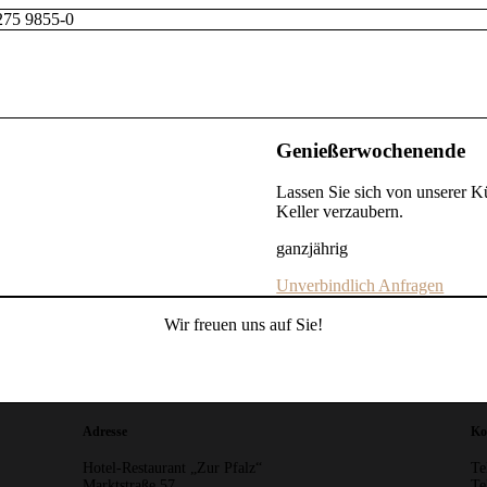
7275 9855-0
Genießerwochenende
Lassen Sie sich von unserer 
Keller verzaubern.
ganzjährig
Unverbindlich Anfragen
Wir freuen uns auf Sie!
Adresse
Ko
Hotel-Restaurant „Zur Pfalz“
Te
Marktstraße 57
Te