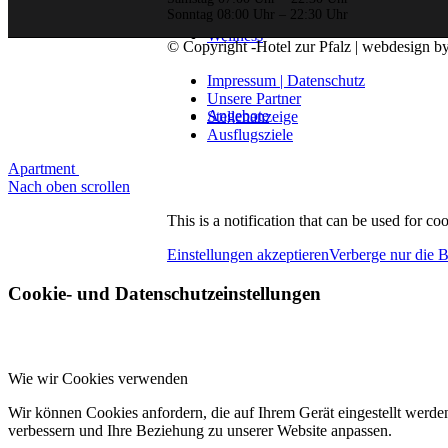
Sonntag 08:00 Uhr – 22:30 Uhr
Wellness
© Copyright -Hotel zur Pfalz | webdesign by
Impressum | Datenschutz
Unsere Partner
Angebote
Stellenanzeige
Ausflugsziele
Apartment
Nach oben scrollen
Kontakt
This is a notification that can be used for c
Einstellungen akzeptieren
Verberge nur die 
Restaurant
Cookie- und Datenschutzeinstellungen
Menü
Menü
Wie wir Cookies verwenden
Wir können Cookies anfordern, die auf Ihrem Gerät eingestellt werde
verbessern und Ihre Beziehung zu unserer Website anpassen.