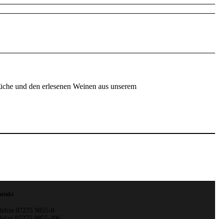
Küche und den erlesenen Weinen aus unserem
ntakt
lefon 07275 9855-0
lefax 07275 9855-496